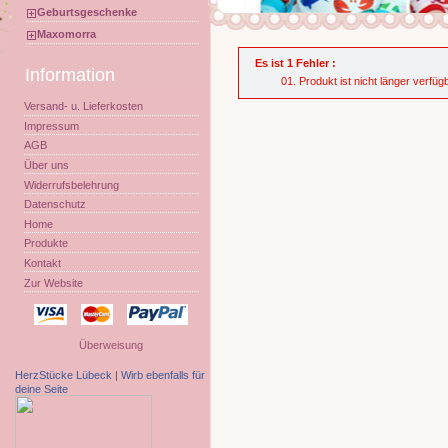
Geburtsgeschenke
Maxomorra
Es ist 1 Fehler :
Information
Produkt ist nicht länger verfüg
Versand- u. Lieferkosten
Impressum
AGB
Über uns
Widerrufsbelehrung
Datenschutz
Home
Produkte
Kontakt
Zur Website
Überweisung
HerzStücke Lübeck
|
Wirb ebenfalls für
deine Seite