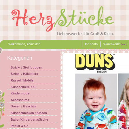
Willkommen,
Anmelden
Ihr Konto
Warenkorb:
(leer)
Kategorien
Strick- / Stoffpuppen
Strick- / Häkeltiere
Rassel / Mobile
Kuscheltiere XXL
Kindermode
Accessoires
Dosen / Geschirr
Kuscheldecken / Kissen
Baby-/Kinderbettwäsche
Papier & Co